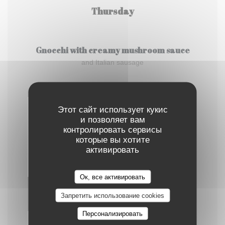
Thursday
Gnocchi with creamy mushroom sauce
and Italian sausage
Friday
Этот сайт использует кукис
и позволяет вам
контролировать сервисы
Teriyaki chicken
которые вы хотите
with roasted potatoes & fresh salad
активировать
PIZZA OF THE WEEK (Monday - Friday)
Ок, все активировать
Tomato, mozzarella, Milano salami, black olives &
Запретить использование cookies
buffalo mozzarella
16,50 EUR
Персонализировать