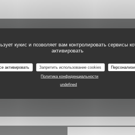
Карта и контакты
ьзует кукис и позволяет вам контролировать сервисы к
активировать
се активировать
Запретить использование cookies
Персонализи
((открывает
44 Av. John F. Kennedy 1855 Kirchberg
Политика конфиденциальности
20 60 30 03
undefined
Facebook ((открывается в нов
Instagram ((открывается