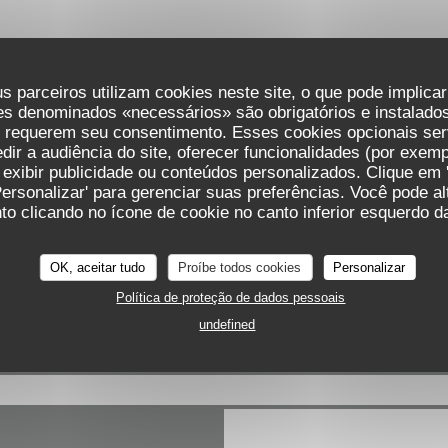
s parceiros utilizam cookies neste site, o que pode implica
es denominados «necessários» são obrigatórios e instalados
Mapa e Contacto
s requerem seu consentimento. Esses cookies opcionais ser
ir a audiência do site, oferecer funcionalidades (por exemp
 exibir publicidade ou conteúdos personalizados. Clique em '
Personalizar' para gerenciar suas preferências. Você pode a
o clicando no ícone de cookie no canto inferior esquerdo da
((abre numa
44 Av. John F. Kennedy 1855 Kirchberg
20 60 30 03
OK, aceitar tudo
Proíbe todos cookies
Personalizar
Política de proteção de dados pessoais
Facebook ((abre numa nova jan
Instagram ((abre numa no
undefined