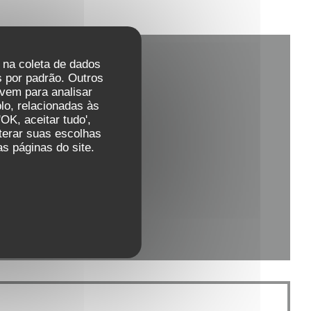
r na coleta de dados
 por padrão. Outros
vem para analisar
lo, relacionadas às
OK, aceitar tudo',
lterar suas escolhas
s páginas do site.
 nova janela))
ela))
va janela))