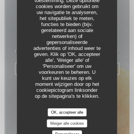
toestemming. Deze optionele
cookies worden gebruikt om
uw navigatie te analyseren,
het sitepubliek te meten,
functies te bieden (bijv.
gerelateerd aan sociale
il Tocco Ristorante
netwerken) of
gepersonaliseerde
advertenties of inhoud weer te
ITALIAANS RESTAURANT
|
KIRCHBERG
geven. Klik op 'OK, accepteer
alle', 'Weiger alle' of
'Personaliseer' om uw
RESERVEER EEN TAFEL
voorkeuren te beheren. U
kunt uw keuzes op elk
moment wijzigen door op het
cookiepictogram linksonder
op de sitepagina's te klikken.
OK, accepteer alle
Weiger alle cookies