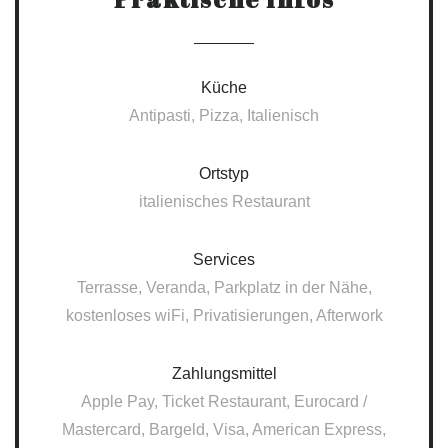
Küche
Antipasti, Pizza, Italienisch
Ortstyp
italienisches Restaurant
Services
Terrasse, Veranda, Parkplatz in der Nähe,
kostenloses wiFi, Privatisierungen, Afterwork
Zahlungsmittel
Apple Pay, Ticket Restaurant, Eurocard /
Mastercard, Bargeld, Visa, American Express,