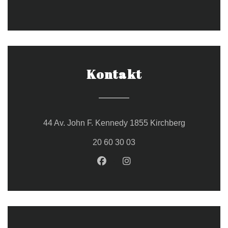
Kontakt
((öffnet ein
44 Av. John F. Kennedy 1855 Kirchberg
20 60 30 03
Facebook ((öffnet ein neues Fe
Instagram ((öffnet ein ne