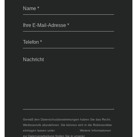
Gemäß den Datenschutzbestimmungen haben Sie das Recht,
Werbeanrufe abzulehnen. Sie können sich in die Robinsonliste
eintragen lassen unter
robinsonliste.de
. Weitere Informationen
zur Datenverarbeitung finden Sie in unserer